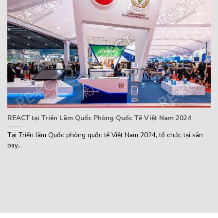
REACT tỏa sáng: Gian hàng U2U Network “Chiếm spotlight” tại
sự kiện TOKEN2049 Singapore 2024
Ngày 17/9 vừa qua, tại sự kiện TOKEN2049 Singapore 2024,
REACT đã ghi dấu ấn...