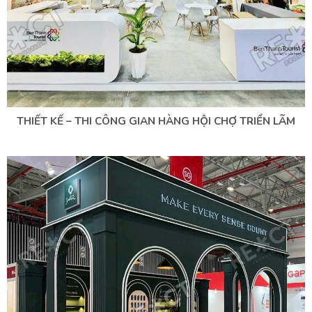
THIẾT KẾ – THI CÔNG GIAN HÀNG HỘI CHỢ TRIỂN LÃM