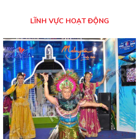
LĨNH VỰC HOẠT ĐỘNG