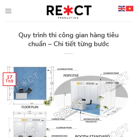
Chuyển
đến
nội
dung
Quy trình thi công gian hàng tiêu
chuẩn – Chi tiết từng bước
17
Th9