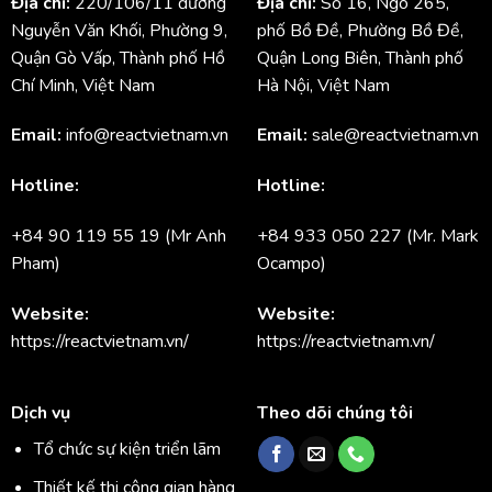
Địa chỉ:
220/106/11 đường
Địa chỉ:
Số 16, Ngõ 265,
Nguyễn Văn Khối, Phường 9,
phố Bồ Đề, Phường Bồ Đề,
Quận Gò Vấp, Thành phố Hồ
Quận Long Biên, Thành phố
Chí Minh, Việt Nam
Hà Nội, Việt Nam
Email:
info@reactvietnam.vn
Email:
sale@reactvietnam.vn
Hotline:
Hotline:
+84 90 119 55 19 (Mr Anh
+84 933 050 227 (Mr. Mark
Pham)
Ocampo)
Website:
Website:
https://reactvietnam.vn/
https://reactvietnam.vn/
Dịch vụ
Theo dõi chúng tôi
Tổ chức sự kiện triển lãm
Thiết kế thi công gian hàng